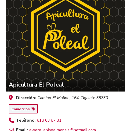
Apicultura El Poleal
Dirección:
Camino El Molino, 164
,
Tigalate
38730
Comercios
Teléfono:
618 03 87 31
Email:
awara_apispalmensis@hotmail.com