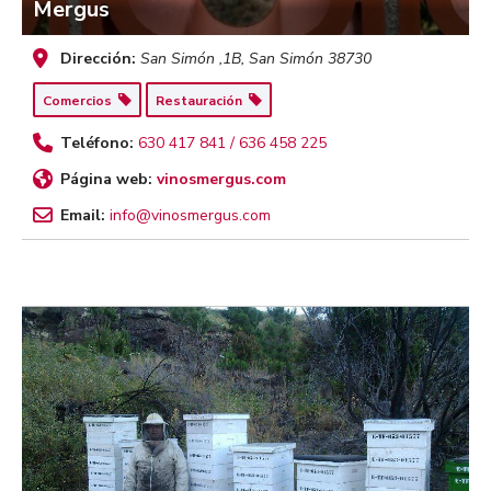
Mergus
Dirección:
San Simón ,1B
,
San Simón
38730
Comercios
Restauración
Teléfono:
630 417 841 / 636 458 225
Página web:
vinosmergus.com
Email:
info@vinosmergus.com