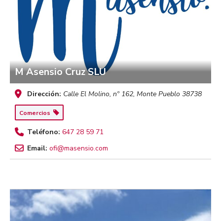
M Asensio Cruz SLU
Dirección:
Calle El Molino, nº 162
,
Monte Pueblo
38738
Comercios
Teléfono:
647 28 59 71
Email:
ofi@masensio.com