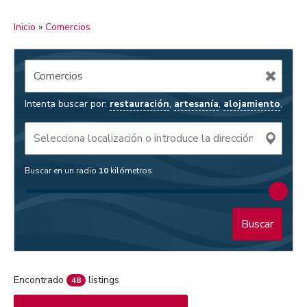
Inicio
»
Comercios
Intenta buscar por:
restauración
,
artesanía
,
alojamiento
,
Buscar en un radio
10
kilómetros
Buscar
Encontrado
listings
48