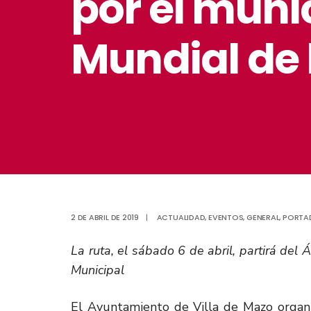
por el munic
Mundial de 
2 DE ABRIL DE 2019
|
ACTUALIDAD
,
EVENTOS
,
GENERAL
,
PORTA
La ruta, el sábado 6 de abril, partirá de
Municipal
El Ayuntamiento de Villa de Mazo organiz