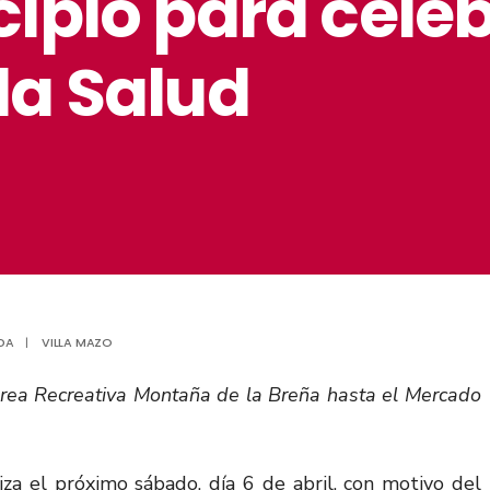
ipio para celeb
la Salud
DA
|
VILLA MAZO
l Área Recreativa Montaña de la Breña hasta el Mercado
a el próximo sábado, día 6 de abril, con motivo del