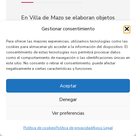
En Villa de Mazo se elaboran objetos
de hierro, utilizando para ello
Gestionar consentimiento
herramientas manuales para
Para ofrecer las mejores experiencias, utilizamos tecnologías como las
martillar, doblar y modelar; realizan
cookies para almacenar y/o acceder a la información del dispositivo. El
con el mínimo de esfuerzo y energía,
consentimiento de estas tecnologías nos permitirá procesar datos
como el comportamiento de navegación o las identificaciones únicas en
productos de aspecto refinado que
este sitio. No consentir o retirar el consentimiento, puede afectar
combinan talento y originalidad
negativamente a ciertas características y funciones.
artesana.
Aceptar
Denegar
Ver preferencias
Política de cookies
Política de privacidad
Aviso Legal