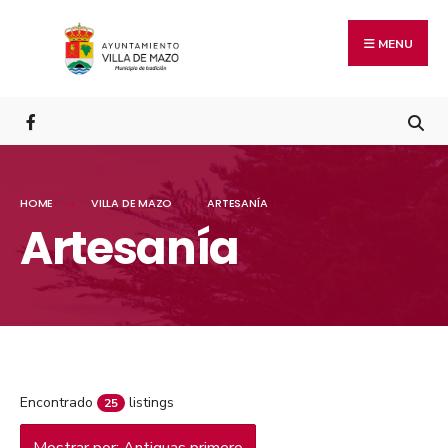
MENU
HOME
VILLA DE MAZO
ARTESANÍA
Artesanía
Encontrado
listings
25