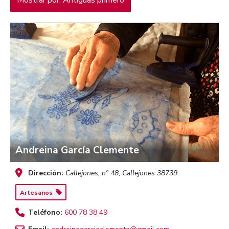
Mostrar por: Antiguas primero
Andreina García Clemente
Dirección:
Callejones, nº 48
,
Callejones
38739
Artesanos
Teléfono:
600 78 38 49