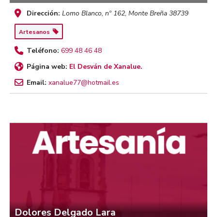
Dirección:
Lomo Blanco, nº 162
,
Monte Breña
38739
Artesanos
Teléfono:
699 48 46 48
Página web:
El Desván de Xanalue.
Email:
xanalue77@hotmail.es
Dolores Delgado Lara