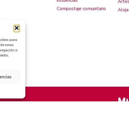
incidencias
Artes
Compostaje comunitario
Aloj
ookies para
 de estas
avegación o
iento,
rencias
Mu
AVISO LEGAL
POLÍTICA DE PRIVACIDAD
POLÍTICA DE COOKIES (UE)