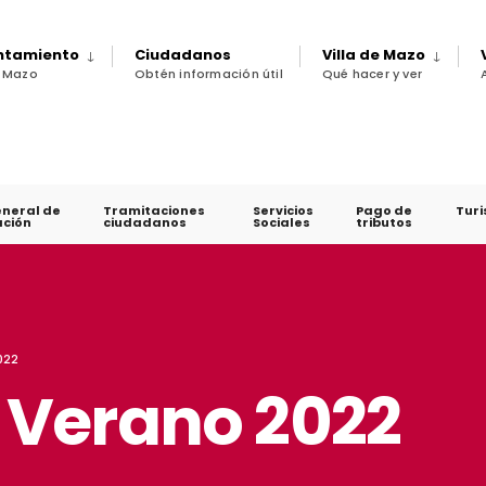
untamiento
Ciudadanos
Villa de Mazo
e Mazo
Obtén información útil
Qué hacer y ver
eneral de
Tramitaciones
Servicios
Pago de
Tur
ción
ciudadanos
Sociales
tributos
022
Verano 2022