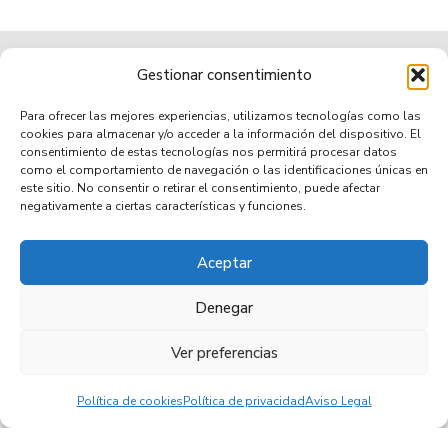
Gestionar consentimiento
Para ofrecer las mejores experiencias, utilizamos tecnologías como las
cookies para almacenar y/o acceder a la información del dispositivo. El
consentimiento de estas tecnologías nos permitirá procesar datos
como el comportamiento de navegación o las identificaciones únicas en
Municipio de tradición
este sitio. No consentir o retirar el consentimiento, puede afectar
negativamente a ciertas características y funciones.
Aceptar
TRANSPARENCIA
AVISO LEGAL
POLÍTICA DE PRIVACIDAD
POLÍTICA DE COOKIES (UE)
ACCESIBILIDAD
Denegar
Ver preferencias
© 2026 Villa de Mazo •
Copyright © 2021 - Ayuntamiento Villa de Mazo, Municipio de Tradición
Política de cookies
Política de privacidad
Aviso Legal