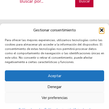
Buscar
Gestionar consentimiento
Para ofrecer las mejores experiencias, utilizamos tecnologías como las
cookies para almacenar y/o acceder a la información del dispositivo. El
consentimiento de estas tecnologías nos permitirá procesar datos
como el comportamiento de navegación o las identificaciones únicas en
Municipio de tradición
este sitio. No consentir o retirar el consentimiento, puede afectar
negativamente a ciertas características y funciones.
Aceptar
TRANSPARENCIA
AVISO LEGAL
POLÍTICA DE PRIVACIDAD
POLÍTICA DE COOKIES (UE)
ACCESIBILIDAD
Denegar
Ver preferencias
© 2026 Villa de Mazo •
Copyright © 2021 - Ayuntamiento Villa de Mazo, Municipio de Tradición