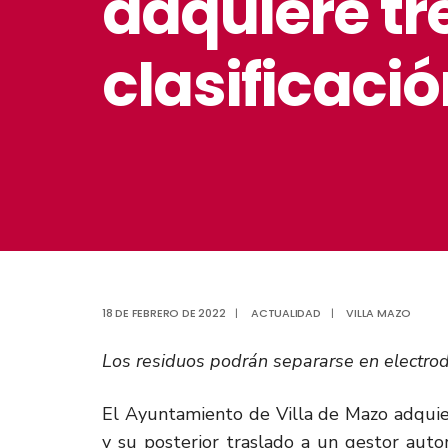
adquiere tr
clasificaci
18 DE FEBRERO DE 2022
|
ACTUALIDAD
|
VILLA MAZO
Los residuos podrán separarse en electrod
El Ayuntamiento de Villa de Mazo adquier
y su posterior traslado a un gestor auto