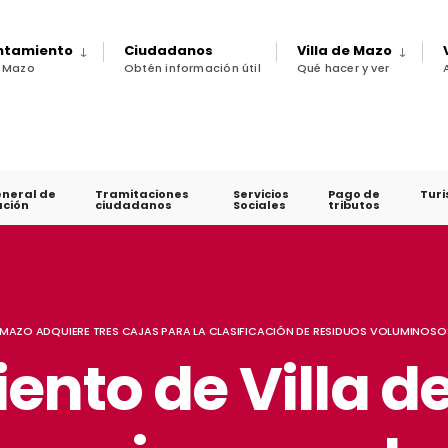
untamiento
Ciudadanos
Villa de Mazo
e Mazo
Obtén información útil
Qué hacer y ver
eneral de
Tramitaciones
Servicios
Pago de
Tur
ción
ciudadanos
Sociales
tributos
E MAZO ADQUIERE TRES CAJAS PARA LA CLASIFICACIÓN DE RESIDUOS VOLUMINOSO
ento de Villa d