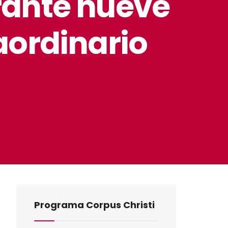
rante nueve
aordinario
Programa Corpus Christi