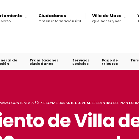
untamiento
Ciudadanos
Villa de Mazo
e Mazo
Obtén información útil
Qué hacer y ver
eneral de
Tramitaciones
Servicios
Pago de
Tur
ción
ciudadanos
Sociales
tributos
E MAZO CONTRATA A 30 PERSONAS DURANTE NUEVE MESES DENTRO DEL PLAN EXTR
ento de Villa d