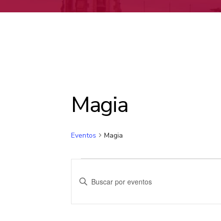
Magia
Eventos
Magia
Navegación
Introduce
de
la
palabra