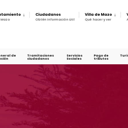
untamiento
Ciudadanos
Villa de Mazo
e Mazo
Obtén información útil
Qué hacer y ver
eneral de
Tramitaciones
Servicios
Pago de
Tur
ción
ciudadanos
Sociales
tributos