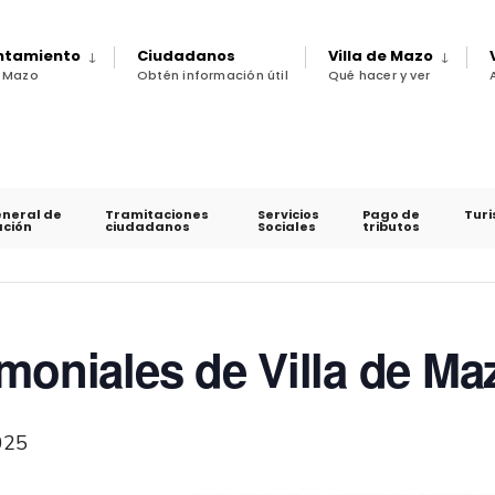
untamiento
Ciudadanos
Villa de Mazo
e Mazo
Obtén información útil
Qué hacer y ver
eneral de
Tramitaciones
Servicios
Pago de
Tur
ción
ciudadanos
Sociales
tributos
moniales de Villa de Ma
025