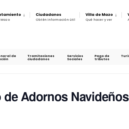
untamiento
Ciudadanos
Villa de Mazo
e Mazo
Obtén información útil
Qué hacer y ver
eneral de
Tramitaciones
Servicios
Pago de
Tur
ción
ciudadanos
Sociales
tributos
no de Adornos Navideños