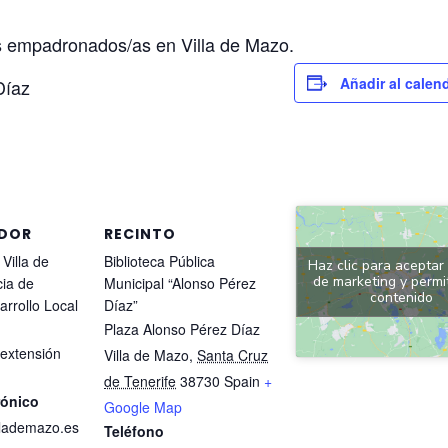
as empadronados/as en Villa de Mazo.
Añadir al calen
Díaz
DOR
RECINTO
Villa de
Biblioteca Pública
Haz clic para aceptar
de marketing y permit
ia de
Municipal “Alonso Pérez
contenido
rrollo Local
Díaz”
Plaza Alonso Pérez Díaz
 extensión
Villa de Mazo
,
Santa Cruz
de Tenerife
38730
Spain
+
rónico
Google Map
llademazo.es
Teléfono