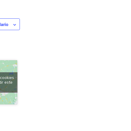
dario
 cookies
ir este