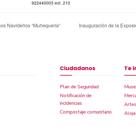
922440003 ext. 210
rnos Navideños “Muñequería”
Inauguración de la Exposi
Ciudadanos
Te 
Plan de Seguridad
Muse
Notificación de
Merca
incidencias
Artes
Compostaje comunitario
Aloj