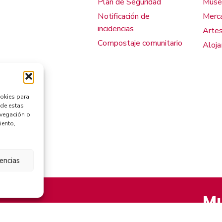
Plan de Seguridad
Muse
Notificación de
Merca
incidencias
Artes
Compostaje comunitario
Aloj
ookies para
 de estas
avegación o
iento,
rencias
Mu