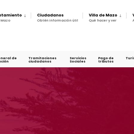
untamiento
Ciudadanos
Villa de Mazo
e Mazo
Obtén información útil
Qué hacer y ver
eneral de
Tramitaciones
Servicios
Pago de
Tur
ción
ciudadanos
Sociales
tributos