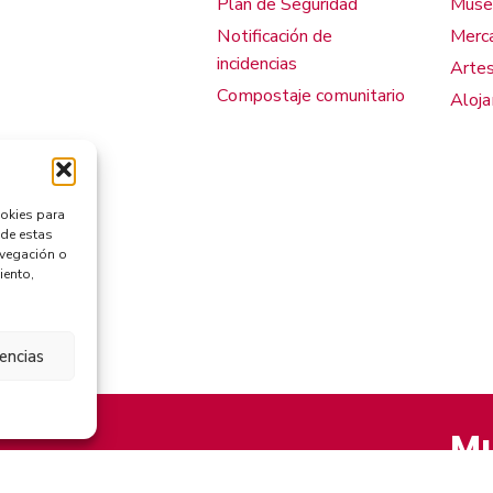
Plan de Seguridad
Muse
Notificación de
Merca
incidencias
Artes
Compostaje comunitario
Aloj
ookies para
 de estas
avegación o
iento,
rencias
Mu