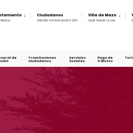
untamiento
Ciudadanos
Villa de Mazo
e Mazo
Obtén información útil
Qué hacer y ver
eneral de
Tramitaciones
Servicios
Pago de
Tur
ción
ciudadanos
Sociales
tributos