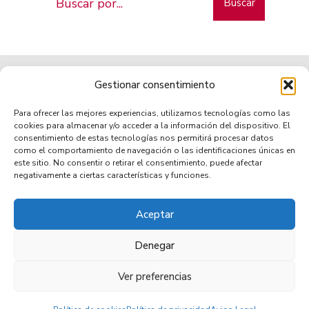
Buscar
Gestionar consentimiento
Para ofrecer las mejores experiencias, utilizamos tecnologías como las
cookies para almacenar y/o acceder a la información del dispositivo. El
consentimiento de estas tecnologías nos permitirá procesar datos
como el comportamiento de navegación o las identificaciones únicas en
Municipio de tradición
este sitio. No consentir o retirar el consentimiento, puede afectar
negativamente a ciertas características y funciones.
Aceptar
TRANSPARENCIA
AVISO LEGAL
POLÍTICA DE PRIVACIDAD
POLÍTICA DE COOKIES (UE)
ACCESIBILIDAD
Denegar
Ver preferencias
© 2026 Villa de Mazo •
Copyright © 2021 - Ayuntamiento Villa de Mazo, Municipio de Tradición