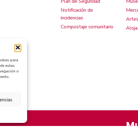
Plan de Seguridad
Muse
Notificación de
Merca
incidencias
Artes
Compostaje comunitario
Aloj
ookies para
 de estas
avegación o
iento,
rencias
Mu