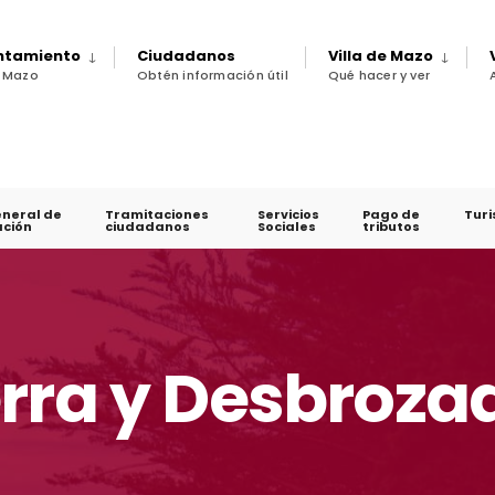
untamiento
Ciudadanos
Villa de Mazo
e Mazo
Obtén información útil
Qué hacer y ver
eneral de
Tramitaciones
Servicios
Pago de
Tur
ción
ciudadanos
Sociales
tributos
rra y Desbroza