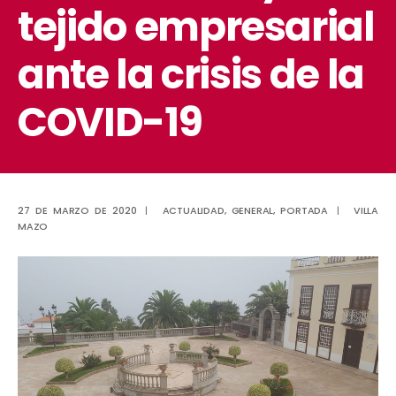
tejido empresarial
ante la crisis de la
COVID-19
27 DE MARZO DE 2020
|
ACTUALIDAD
,
GENERAL
,
PORTADA
|
VILLA
MAZO