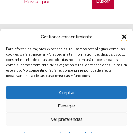
Buscar
Gestionar consentimiento
Para ofrecer las mejores experiencias, utilizamos tecnologías como las
cookies para almacenar y/o acceder a la información del dispositivo. El
consentimiento de estas tecnologías nos permitirá procesar datos
como el comportamiento de navegación o las identificaciones únicas en
Municipio de tradición
este sitio. No consentir o retirar el consentimiento, puede afectar
negativamente a ciertas características y funciones.
Aceptar
TRANSPARENCIA
AVISO LEGAL
POLÍTICA DE PRIVACIDAD
POLÍTICA DE COOKIES (UE)
ACCESIBILIDAD
Denegar
Ver preferencias
© 2026 Villa de Mazo •
Copyright © 2021 - Ayuntamiento Villa de Mazo, Municipio de Tradición