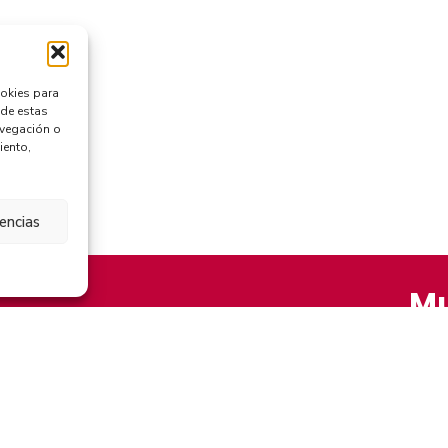
ookies para
 de estas
avegación o
iento,
rencias
Mu
AVISO LEGAL
POLÍTICA DE PRIVACIDAD
POLÍTICA DE COOKIES (UE)
© 2026 Villa de Mazo •