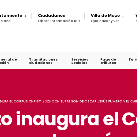
untamiento
Ciudadanos
Villa de Mazo
e Mazo
Obtén información útil
Qué hacer y ver
eneral de
Tramitaciones
Servicios
Pago de
Tur
ción
ciudadanos
Sociales
tributos
GURA EL CORPUS CHRISTI 2026 CON EL PREGÓN DE ÓSCAR JESÚS FUMERO Y EL CAR
zo inaugura el 