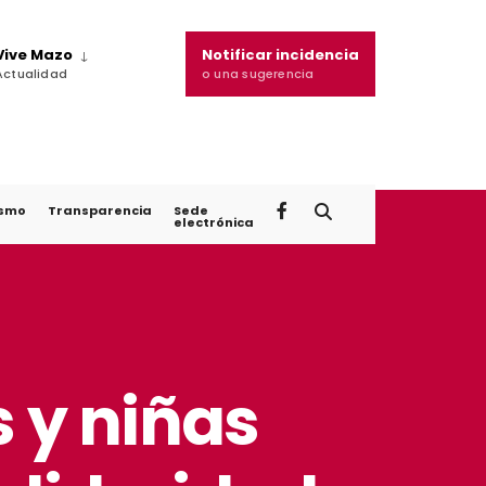
Vive Mazo
Notificar incidencia
Actualidad
o una sugerencia
ismo
Transparencia
Sede
electrónica
s y niñas