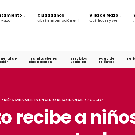
untamiento
Ciudadanos
Villa de Mazo
e Mazo
Obtén información útil
Qué hacer y ver
eneral de
Tramitaciones
Servicios
Pago de
Tur
ción
ciudadanos
Sociales
tributos
S Y NIÑAS SAHARAUIS EN UN GESTO DE SOLIDARIDAD Y ACOGIDA
o recibe a niño