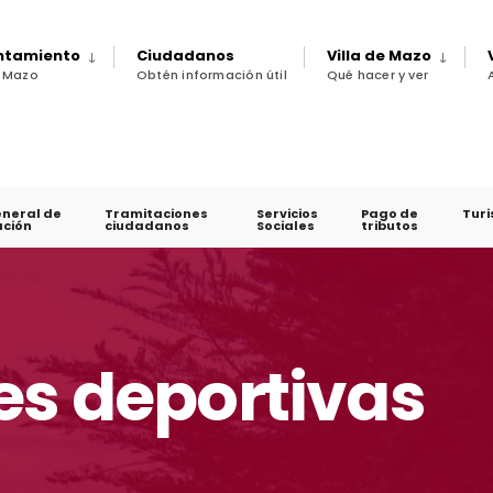
untamiento
Ciudadanos
Villa de Mazo
e Mazo
Obtén información útil
Qué hacer y ver
eneral de
Tramitaciones
Servicios
Pago de
Tur
ción
ciudadanos
Sociales
tributos
es deportivas