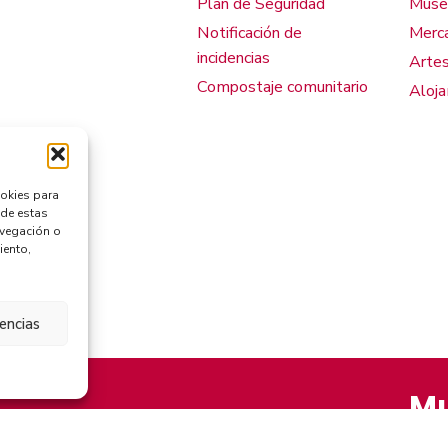
Plan de Seguridad
Muse
Notificación de
Merca
incidencias
Artes
Compostaje comunitario
Aloj
ookies para
 de estas
avegación o
iento,
rencias
Mu